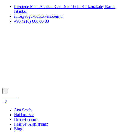
Esentepe Mah. Anadolu Cad. No: 16/18 Karizmakule, Kartal,
İstanbul
info@sogukodaservisi.com.tr
+90 (216) 660 00 80
0
Ana Sayfa
Hakkımızda
Hizmetlerimiz
Faaliyet Alanlarımız
Blog