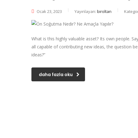
Ocak 23, 2023
Yayınlayan:
biroltan
Kategor
What is this highly valuable asset? Its own people. S
all capable of contributing new ideas, the question
ideas?”
daha fazla oku