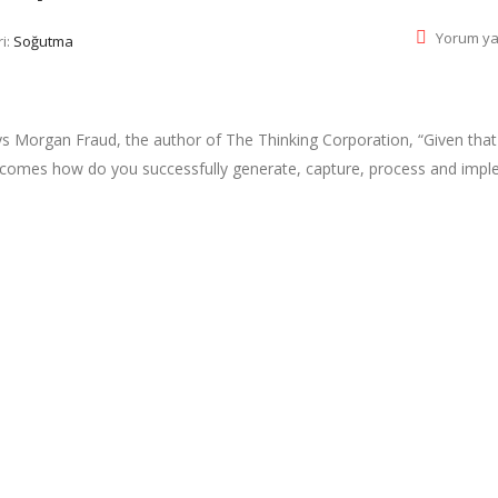
Yorum ya
i:
Soğutma
ays Morgan Fraud, the author of The Thinking Corporation, “Given tha
 becomes how do you successfully generate, capture, process and imp