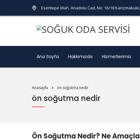
Esentepe Mah. Anadolu Cad. No: 16/18 Karizmakule, 
Ana Sayfa
Hakkımızda
Hizmetlerimiz
Anasayfa
ön soğutma nedir
ön soğutma nedir
Ön Soğutma Nedir? Ne Amaçla 