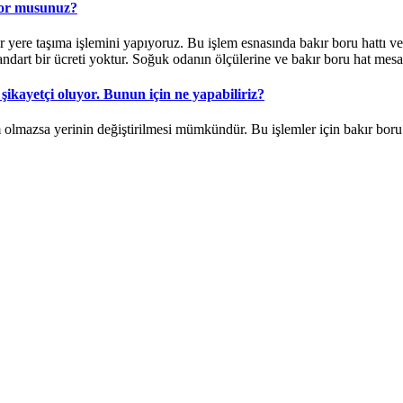
yor musunuz?
yere taşıma işlemini yapıyoruz. Bu işlem esnasında bakır boru hattı ve
tandart bir ücreti yoktur. Soğuk odanın ölçülerine ve bakır boru hat mesa
şikayetçi oluyor. Bunun için ne yapabiliriz?
m olmazsa yerinin değiştirilmesi mümkündür. Bu işlemler için bakır bor
ekinmeyin.