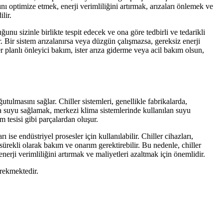
sını optimize etmek, enerji verimliliğini artırmak, arızaları önlemek ve
lir.
unu sizinle birlikte tespit edecek ve ona göre tedbirli ve tedarikli
 Bir sistem arızalanırsa veya düzgün çalışmazsa, gereksiz enerji
r planlı önleyici bakım, ister arıza giderme veya acil bakım olsun,
tulmasını sağlar. Chiller sistemleri, genellikle fabrikalarda,
ma suyu sağlamak, merkezi klima sistemlerinde kullanılan suyu
 tesisi gibi parçalardan oluşur.
 ise endüstriyel prosesler için kullanılabilir. Chiller cihazları,
 sürekli olarak bakım ve onarım gerektirebilir. Bu nedenle, chiller
nerji verimliliğini artırmak ve maliyetleri azaltmak için önemlidir.
erekmektedir.