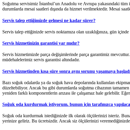
Soğutma servisimiz İstanbul’un Anadolu ve Avrupa yakasındaki tüm ilçe
durumlarda mesai saatleri dışında da hizmet verilmektedir. Mesai saatleri
Servis talep ettiğimizde gelmesi ne kadar sürer?
Servis talep ettiğinizde servis noktamıza olan uzaklığınıza, gün içind
Servis hizmetinizin garantisi var mıdır?
Servis hizmetimizde parça değişimlerinde parça garantimiz mevcuttur. B
müdehalelerimiz servis garantisi altındadır.
Servis hizmetinden kısa süre sonra aynı sorunu yaşamaya başlad
Bazı soğuk odalarda ya da soğuk hava depolarında kullanılan ekipmanl
düzeltebiliyor. Ancak bu gibi durumlarda soğutma cihazının tamamen yen
yeniden farklı komponentlerin arızası ile çalışamaz hale gelebilir. Eğ
Soğuk oda kurdurmak istiyorum. bunun için tarafınızca yapılacak
Soğuk oda kurdurmak istediğinizde ilk olarak ölçülerinizi isteriz. Bun
yerinize geliriz. Bu ücretsizdir. Ancak siz ölçülerinizi veremediğinizde