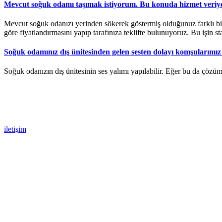
Mevcut soğuk odamı taşımak istiyorum. Bu konuda hizmet veri
Mevcut soğuk odanızı yerinden sökerek göstermiş olduğunuz farklı bir 
göre fiyatlandırmasını yapıp tarafınıza teklifte bulunuyoruz. Bu işin s
Soğuk odamınız dış ünitesinden gelen sesten dolayı komşularımız 
Soğuk odanızın dış ünitesinin ses yalımı yapılabilir. Eğer bu da çözü
size nasıl yardımcı olabiliriz?
Soğuk Hava deposu ya da soğuk oda arızalarınızda bizimle iletişime geçmekte ç
iletişim