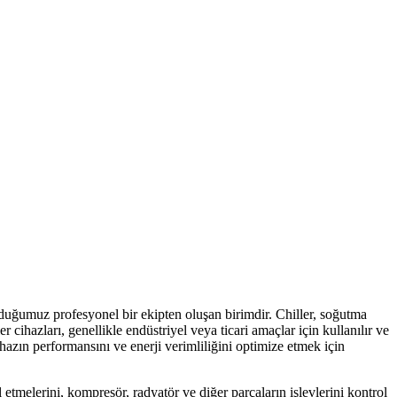
uğumuz profesyonel bir ekipten oluşan birimdir. Chiller, soğutma
r cihazları, genellikle endüstriyel veya ticari amaçlar için kullanılır ve
hazın performansını ve enerji verimliliğini optimize etmek için
etmelerini, kompresör, radyatör ve diğer parçaların işlevlerini kontrol