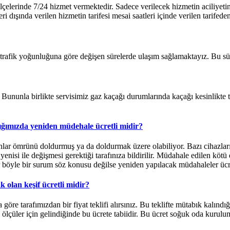
lerinde 7/24 hizmet vermektedir. Sadece verilecek hizmetin aciliyetini
 dışında verilen hizmetin tarifesi mesai saatleri içinde verilen tarifeden 
e trafik yoğunluğuna göre değişen sürelerde ulaşım sağlamaktayız. Bu sü
ununla birlikte servisimiz gaz kaçağı durumlarında kaçağı kesinlikte tes
ığımızda yeniden müdehale ücretli midir?
ar ömrünü doldurmuş ya da doldurmak üzere olabiliyor. Bazı cihazların
isi ile değişmesi gerektiği tarafınıza bildirilir. Müdahale edilen kötü
er böyle bir surum söz konusu değilse yeniden yapılacak müdahaleler ücr
 olan keşif ücretli midir?
a göre tarafımızdan bir fiyat teklifi alırsınız. Bu teklifte mütabık kal
 ölçüler için gelindiğinde bu ücrete tabiidir. Bu ücret soğuk oda kurulum