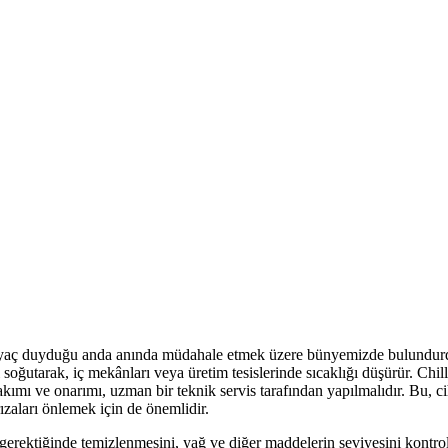
htiyaç duyduğu anda anında müdahale etmek üzere bünyemizde bulundurd
 soğutarak, iç mekânları veya üretim tesislerinde sıcaklığı düşürür. Chille
akımı ve onarımı, uzman bir teknik servis tarafından yapılmalıdır. Bu, ci
ızaları önlemek için de önemlidir.
 gerektiğinde temizlenmesini, yağ ve diğer maddelerin seviyesini kontrol 