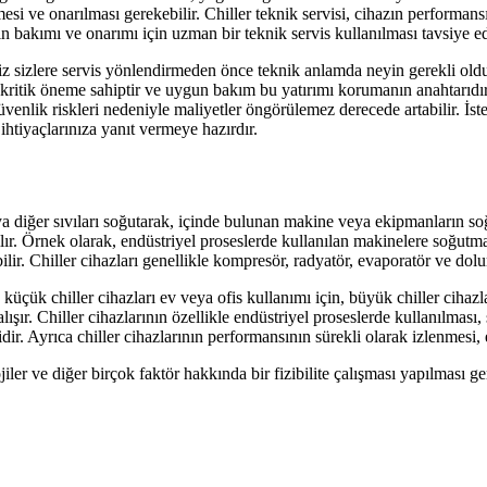
lmesi ve onarılması gerekebilir. Chiller teknik servisi, cihazın performan
n bakımı ve onarımı için uzman bir teknik servis kullanılması tavsiye edi
miz sizlere servis yönlendirmeden önce teknik anlamda neyin gerekli olduğ
kritik öneme sahiptir ve uygun bakım bu yatırımı korumanın anahtarıdır.
enlik riskleri nedeniyle maliyetler öngörülemez derecede artabilir. İste
htiyaçlarınıza yanıt vermeye hazırdır.
ya diğer sıvıları soğutarak, içinde bulunan makine veya ekipmanların soğu
nılır. Örnek olarak, endüstriyel proseslerde kullanılan makinelere soğut
ir. Chiller cihazları genellikle kompresör, radyatör, evaporatör ve dolum
üçük chiller cihazları ev veya ofis kullanımı için, büyük chiller cihazları
lışır. Chiller cihazlarının özellikle endüstriyel proseslerde kullanılması,
ir. Ayrıca chiller cihazlarının performansının sürekli olarak izlenmesi, e
lojiler ve diğer birçok faktör hakkında bir fizibilite çalışması yapılması g