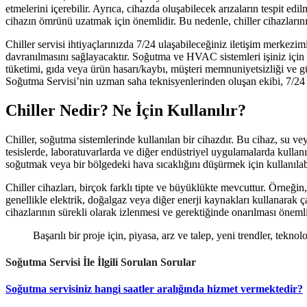
etmelerini içerebilir. Ayrıca, cihazda oluşabilecek arızaların tespit edi
cihazın ömrünü uzatmak için önemlidir. Bu nedenle, chiller cihazlarını
Chiller servisi ihtiyaçlarınızda 7/24 ulaşabileceğiniz iletişim merkezi
davranılmasını sağlayacaktır. Soğutma ve HVAC sistemleri işiniz için 
tüketimi, gıda veya ürün hasarı/kaybı, müşteri memnuniyetsizliği ve güv
Soğutma Servisi’nin uzman saha teknisyenlerinden oluşan ekibi, 7/24 i
Chiller Nedir? Ne İçin Kullanılır?
Chiller, soğutma sistemlerinde kullanılan bir cihazdır. Bu cihaz, su ve
tesislerde, laboratuvarlarda ve diğer endüstriyel uygulamalarda kulla
soğutmak veya bir bölgedeki hava sıcaklığını düşürmek için kullanılabil
Chiller cihazları, birçok farklı tipte ve büyüklükte mevcuttur. Örneğin, k
genellikle elektrik, doğalgaz veya diğer enerji kaynakları kullanarak ça
cihazlarının sürekli olarak izlenmesi ve gerektiğinde onarılması önemlid
Başarılı bir proje için, piyasa, arz ve talep, yeni trendler, tekno
Soğutma Servisi İle İlgili Sorulan Sorular
Soğutma servisiniz hangi saatler aralığında hizmet vermektedir?