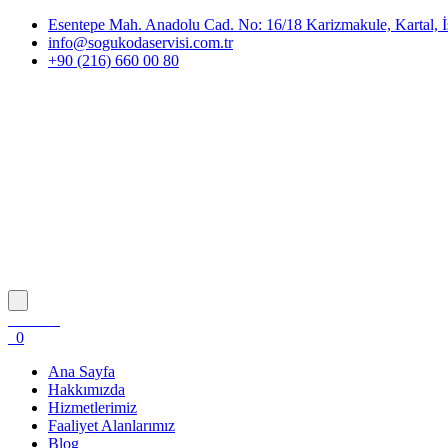
Esentepe Mah. Anadolu Cad. No: 16/18 Karizmakule, Kartal, İ
info@sogukodaservisi.com.tr
+90 (216) 660 00 80
0
Ana Sayfa
Hakkımızda
Hizmetlerimiz
Faaliyet Alanlarımız
Blog