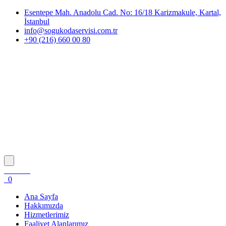
Esentepe Mah. Anadolu Cad. No: 16/18 Karizmakule, Kartal,
İstanbul
info@sogukodaservisi.com.tr
+90 (216) 660 00 80
0
Ana Sayfa
Hakkımızda
Hizmetlerimiz
Faaliyet Alanlarımız